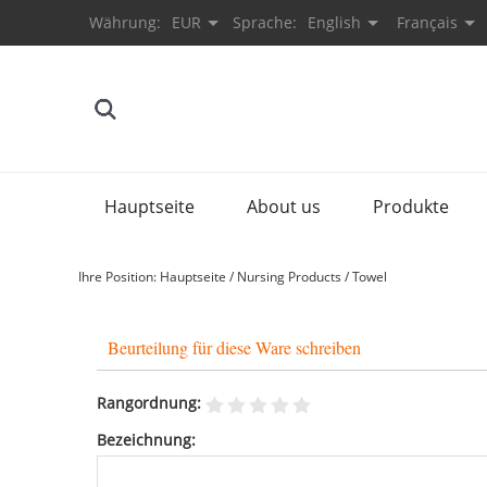
Währung:
EUR
Sprache:
English
Français
Hauptseite
About us
Produkte
Ihre Position:
Hauptseite
/
Nursing Products
/
Towel
Beurteilung für diese Ware schreiben
Rangordnung:
Bezeichnung: